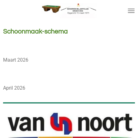
Ga
direct
naar
de
Schoonmaak-schema
hoofdinhoud
Maart 2026
April 2026