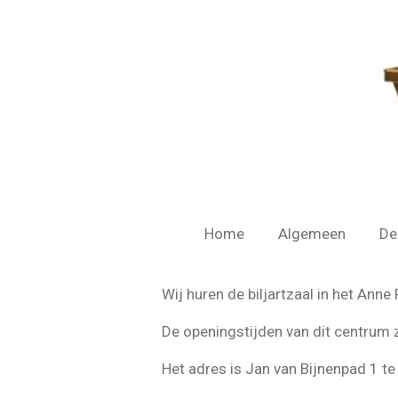
Ga
direct
naar
de
hoofdinhoud
Home
Algemeen
De
Wij huren de biljartzaal in het Anne
De openingstijden van dit centrum 
Het adres is Jan van Bijnenpad 1 t